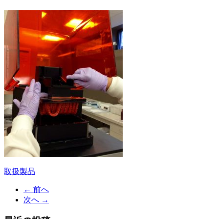
取扱製品
投
稿
← 前へ
次へ →
ナ