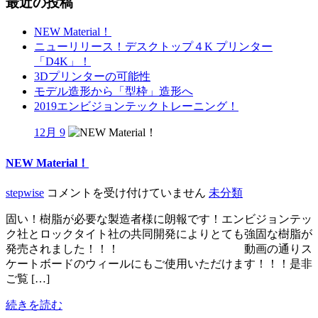
ビ
最近の投稿
ゲ
NEW Material！
ー
ニューリリース！デスクトップ４K プリンター
「D4K」！
シ
3Dプリンターの可能性
ョ
モデル造形から「型枠」造形へ
2019エンビジョンテックトレーニング！
ン
12月 9
NEW Material！
NEW
stepwise
コメントを受け付けていません
未分類
Material！
固い！樹脂が必要な製造者様に朗報です！エンビジョンテッ
は
ク社とロックタイト社の共同開発によりとても強固な樹脂が
発売されました！！！ 動画の通りス
ケートボードのウィールにもご使用いただけます！！！是非
ご覧 […]
続きを読む