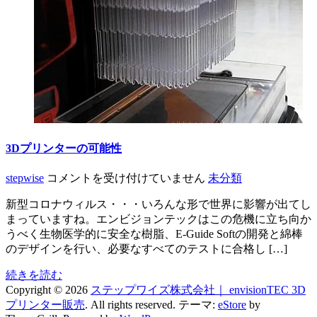
プ
リ
ン
タ
ー
「D4K」！
は
3Dプリンターの可能性
3D
stepwise
コメントを受け付けていません
未分類
プ
新型コロナウィルス・・・いろんな形で世界に影響が出てし
リ
まっていますね。エンビジョンテックはこの危機に立ち向か
ン
うべく生物医学的に安全な樹脂、E-Guide Softの開発と綿棒
タ
のデザインを行い、必要なすべてのテストに合格し […]
ー
の
続きを読む
可
Copyright © 2026
ステップワイズ株式会社｜ envisionTEC 3D
能
プリンター販売
. All rights reserved. テーマ:
eStore
by
性