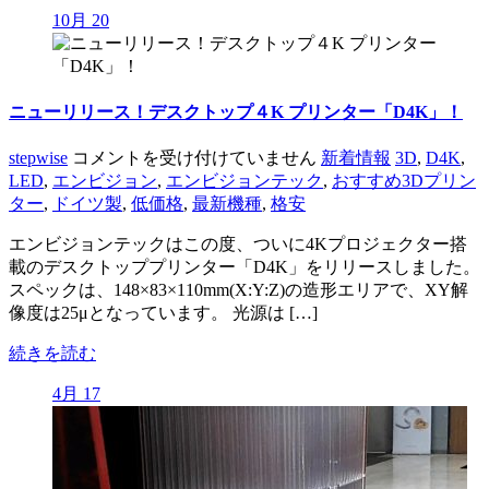
10月 20
ニューリリース！デスクトップ４K プリンター「D4K」！
ニ
stepwise
コメントを受け付けていません
新着情報
3D
,
D4K
,
ュ
LED
,
エンビジョン
,
エンビジョンテック
,
おすすめ3Dプリン
ー
ター
,
ドイツ製
,
低価格
,
最新機種
,
格安
リ
エンビジョンテックはこの度、ついに4Kプロジェクター搭
リ
載のデスクトッププリンター「D4K」をリリースしました。
ー
スペックは、148×83×110mm(X:Y:Z)の造形エリアで、XY解
ス！
像度は25μとなっています。 光源は […]
デ
ス
続きを読む
ク
ト
4月 17
ッ
プ
４
K