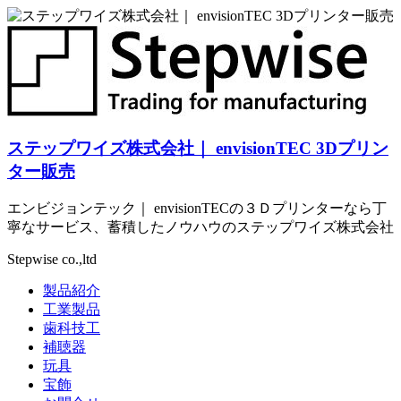
コ
ン
テ
ン
ツ
へ
ス
ステップワイズ株式会社｜ envisionTEC 3Dプリン
キ
ッ
ター販売
プ
エンビジョンテック｜ envisionTECの３Ｄプリンターなら丁
寧なサービス、蓄積したノウハウのステップワイズ株式会社
Stepwise co.,ltd
製品紹介
工業製品
歯科技工
補聴器
玩具
宝飾