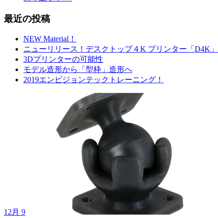
ビ
最近の投稿
ゲ
ー
NEW Material！
ニューリリース！デスクトップ４K プリンター「D4K
シ
3Dプリンターの可能性
ョ
モデル造形から「型枠」造形へ
2019エンビジョンテックトレーニング！
ン
12月 9