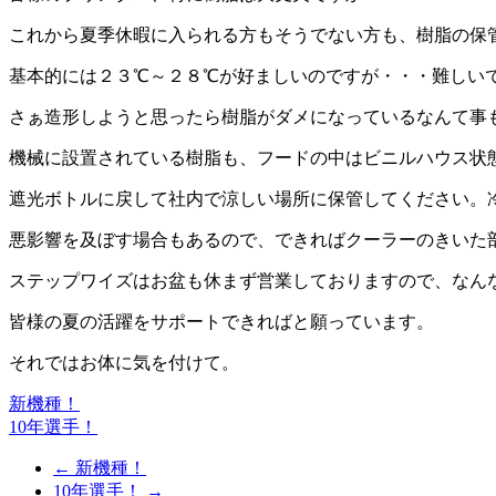
これから夏季休暇に入られる方もそうでない方も、樹脂の保
基本的には２３℃～２８℃が好ましいのですが・・・難しい
さぁ造形しようと思ったら樹脂がダメになっているなんて事
機械に設置されている樹脂も、フードの中はビニルハウス状
遮光ボトルに戻して社内で涼しい場所に保管してください。
悪影響を及ぼす場合もあるので、できればクーラーのきいた
ステップワイズはお盆も休まず営業しておりますので、なん
皆様の夏の活躍をサポートできればと願っています。
それではお体に気を付けて。
新機種！
投
10年選手！
稿
←
新機種！
ナ
10年選手！
→