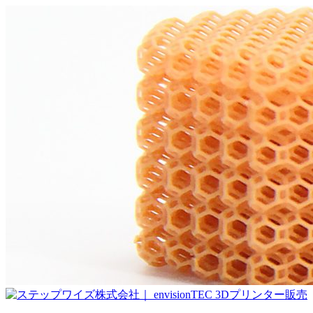
コ
ン
テ
ン
ツ
へ
ス
キ
ッ
プ