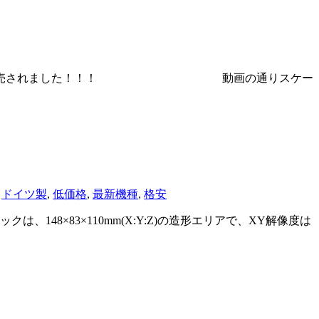
強固な樹脂が発売されました！！！ 動画の通りスケー
,
ドイツ製
,
低価格
,
最新機種
,
格安
48×83×110mm(X:Y:Z)の造形エリアで、XY解像度は