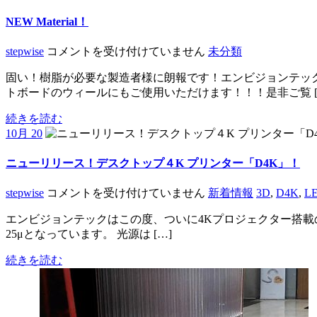
NEW Material！
NEW
stepwise
コメントを受け付けていません
未分類
Material！
固い！樹脂が必要な製造者様に朗報です！エンビジョ
は
トボードのウィールにもご使用いただけます！！！是非ご覧 [
続きを読む
10月 20
ニューリリース！デスクトップ４K プリンター「D4K」！
ニ
stepwise
コメントを受け付けていません
新着情報
3D
,
D4K
,
L
ュ
エンビジョンテックはこの度、ついに4Kプロジェクター搭載のデス
ー
25μとなっています。 光源は […]
リ
リ
続きを読む
ー
ス！
デ
ス