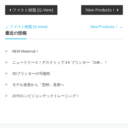
投
ファスト樹脂 [Q-View]
New Products！
稿
←
ファスト樹脂 [Q-View]
New Products！
→
ナ
最近の投稿
ビ
NEW Material！
ゲ
ニューリリース！デスクトップ４K プリンター「D4K」！
ー
3Dプリンターの可能性
シ
モデル造形から「型枠」造形へ
ョ
2019エンビジョンテックトレーニング！
ン