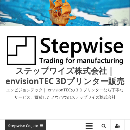
コ
ン
テ
ン
ツ
へ
ス
キ
ッ
プ
ステップワイズ株式会社｜
envisionTEC 3Dプリンター販売
エンビジョンテック｜ envisionTECの３Ｄプリンターなら丁寧な
サービス、蓄積したノウハウのステップワイズ株式会社
Stepwise Co.,ltd