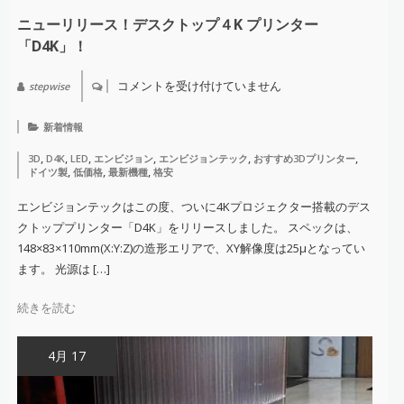
ニューリリース！デスクトップ４K プリンター
「D4K」！
コメントを受け付けていません
stepwise
ニ
ュ
ー
新着情報
リ
リ
,
,
,
,
,
,
3D
D4K
LED
エンビジョン
エンビジョンテック
おすすめ3Dプリンター
ー
,
,
,
ドイツ製
低価格
最新機種
格安
ス！
デ
ス
エンビジョンテックはこの度、ついに4Kプロジェクター搭載のデス
ク
クトッププリンター「D4K」をリリースしました。 スペックは、
ト
ッ
148×83×110mm(X:Y:Z)の造形エリアで、XY解像度は25μとなってい
プ
ます。 光源は […]
４
K
プ
続きを読む
リ
ン
タ
ー
4月 17
「D4K」！
は