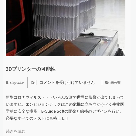
3Dプリンターの可能性
コメントを受け付けていません
stepwise
未分類
3D
プ
リ
新型コロナウィルス・・・いろんな形で世界に影響が出てしまって
ン
タ
いますね。エンビジョンテックはこの危機に立ち向かうべく生物医
ー
学的に安全な樹脂、E-Guide Softの開発と綿棒のデザインを行い、
の
可
必要なすべてのテストに合格し […]
能
性
は
続きを読む