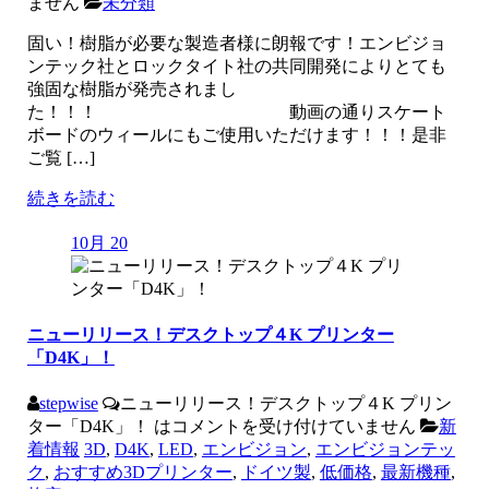
ません
未分類
固い！樹脂が必要な製造者様に朗報です！エンビジョ
ンテック社とロックタイト社の共同開発によりとても
強固な樹脂が発売されまし
た！！！ 動画の通りスケート
ボードのウィールにもご使用いただけます！！！是非
ご覧 […]
続きを読む
10月 20
ニューリリース！デスクトップ４K プリンター
「D4K」！
stepwise
ニューリリース！デスクトップ４K プリン
ター「D4K」！ は
コメントを受け付けていません
新
着情報
3D
,
D4K
,
LED
,
エンビジョン
,
エンビジョンテッ
ク
,
おすすめ3Dプリンター
,
ドイツ製
,
低価格
,
最新機種
,