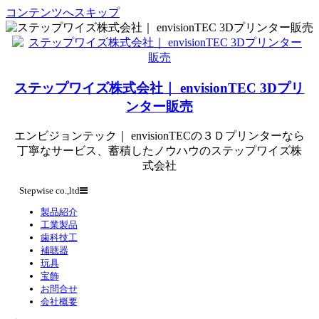
コンテンツへスキップ
ステップワイズ株式会社｜ envisionTEC 3Dプリ
ンター販売
エンビジョンテック｜ envisionTECの３Ｄプリンターなら
丁寧なサービス、蓄積したノウハウのステップワイズ株
式会社
Stepwise co.,ltd
製品紹介
工業製品
歯科技工
補聴器
玩具
宝飾
お問合せ
会社概要