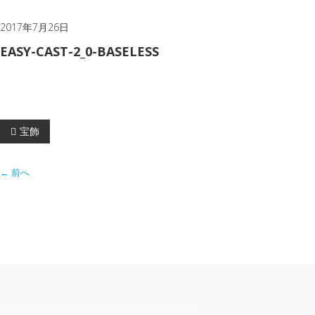
2017年7月26日
EASY-CAST-2_0-BASELESS
投
宝飾
稿
← 前へ
ナ
ビ
ゲ
ー
シ