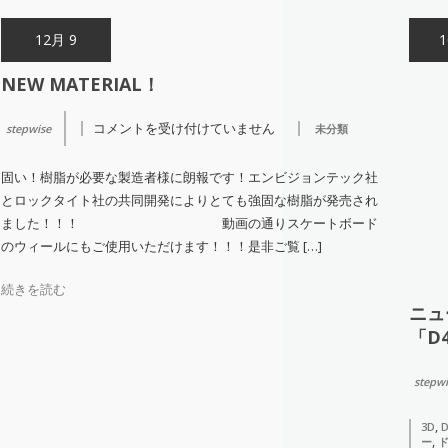
ョ
12月 9
1
ン
NEW MATERIAL！
コメントを受け付けていません
stepwise
未分類
NEW
Material！
は
固い！樹脂が必要な製造者様に朗報です！エンビジョンテック社
とロックタイト社の共同開発によりとても強固な樹脂が発売され
ました！！！ 動画の通りスケートボード
のウィールにもご使用いただけます！！！是非ご覧 […]
続きを読む
ニュ
「D
stepwi
,
3D
D
,
ー