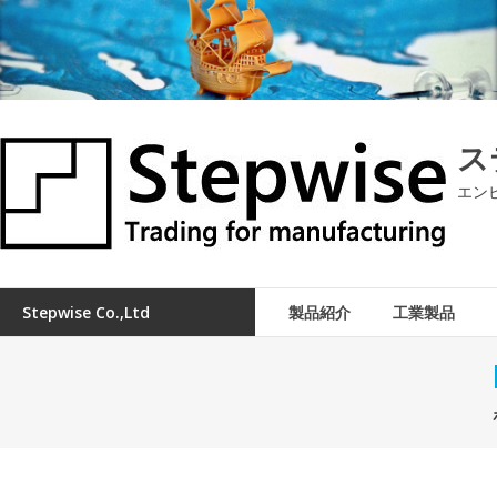
コ
ン
テ
ン
ツ
へ
ス
ス
キ
エン
ッ
プ
Stepwise Co.,ltd
製品紹介
工業製品