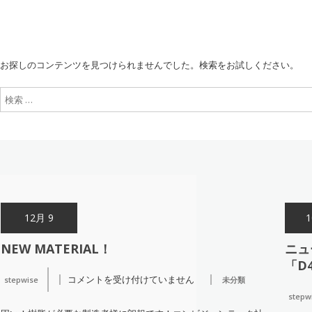
お探しのコンテンツを見つけられませんでした。検索をお試しください。
12月 9
1
NEW MATERIAL！
ニュ
「D
コメントを受け付けていません
stepwise
未分類
NEW
Material！
stepw
は