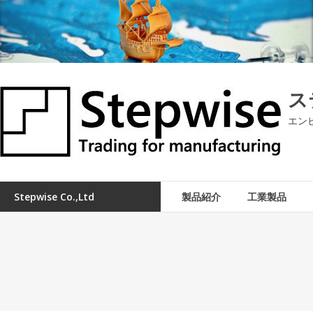
コ
ン
テ
ン
ツ
へ
ス
ス
キ
エン
ッ
プ
Stepwise Co.,ltd
製品紹介
工業製品