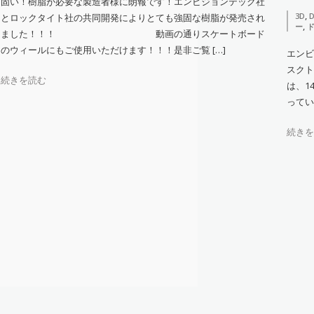
固い！樹脂が必要な製造者様に朗報です！エンビジョンテック社
,
3D
D
とロックタイト社の共同開発によりとても強固な樹脂が発売され
,
ー
ました！！！ 動画の通りスケートボード
のウィールにもご使用いただけます！！！是非ご覧 […]
エンビ
スクト
続きを読む
は、14
ってい
続きを