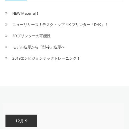
ビ
ゲ
NEW Material！
ー
ニューリリース！デスクトップ４K プリンター「D4K」！
シ
3Dプリンターの可能性
ョ
モデル造形から「型枠」造形へ
ン
2019エンビジョンテックトレーニング！
12月 9