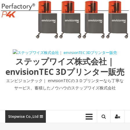
コ
ン
テ
ン
ツ
へ
ス
キ
ッ
ステップワイズ株式会社｜
プ
envisionTEC 3Dプリンター販売
エンビジョンテック｜ envisionTECの３Ｄプリンターなら丁寧な
サービス、蓄積したノウハウのステップワイズ株式会社
Stepwise Co.,ltd