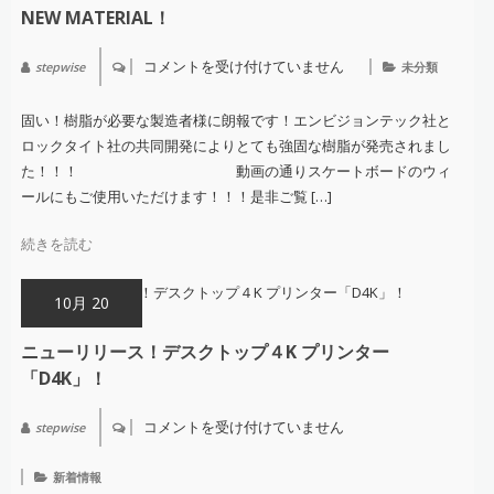
NEW MATERIAL！
コメントを受け付けていません
stepwise
未分類
NEW
Material！
は
固い！樹脂が必要な製造者様に朗報です！エンビジョンテック社と
ロックタイト社の共同開発によりとても強固な樹脂が発売されまし
た！！！ 動画の通りスケートボードのウィ
ールにもご使用いただけます！！！是非ご覧 […]
続きを読む
10月 20
ニューリリース！デスクトップ４K プリンター
「D4K」！
コメントを受け付けていません
stepwise
ニ
ュ
ー
新着情報
リ