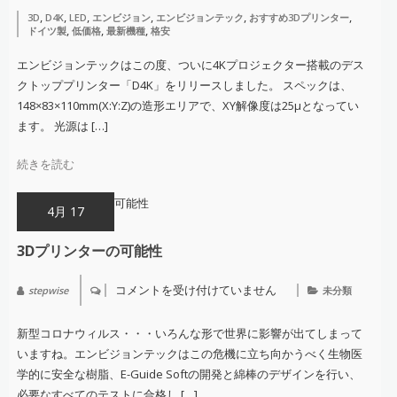
リ
,
,
,
,
,
,
3D
D4K
LED
エンビジョン
エンビジョンテック
おすすめ3Dプリンター
ー
,
,
,
ドイツ製
低価格
最新機種
格安
ス！
デ
ス
エンビジョンテックはこの度、ついに4Kプロジェクター搭載のデス
ク
クトッププリンター「D4K」をリリースしました。 スペックは、
ト
ッ
148×83×110mm(X:Y:Z)の造形エリアで、XY解像度は25μとなってい
プ
ます。 光源は […]
４
K
プ
続きを読む
リ
ン
タ
ー
4月 17
「D4K」！
は
3Dプリンターの可能性
コメントを受け付けていません
stepwise
未分類
3D
プ
リ
新型コロナウィルス・・・いろんな形で世界に影響が出てしまって
ン
タ
いますね。エンビジョンテックはこの危機に立ち向かうべく生物医
ー
学的に安全な樹脂、E-Guide Softの開発と綿棒のデザインを行い、
の
可
必要なすべてのテストに合格し […]