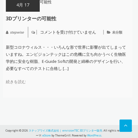
ー
4月 17
「D4K」！
は
3Dプリンターの可能性
コメントを受け付けていません
stepwise
未分類
3D
プ
リ
新型コロナウィルス・・・いろんな形で世界に影響が出てしまって
ン
タ
いますね。エンビジョンテックはこの危機に立ち向かうべく生物医
ー
学的に安全な樹脂、E-Guide Softの開発と綿棒のデザインを行い、
の
可
必要なすべてのテストに合格し […]
能
性
は
続きを読む
Copyright © 2026
ステップワイズ株式会社｜ envisionTEC 3Dプリンター販売
. All rights reserved. テ
ーマ:
eStore
by ThemeGrill. Powered by
WordPress
.