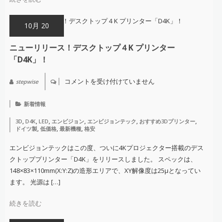
10月 20
ニューリリース！デスクトップ４K プリンター
「D4K」！
コメントを受け付けていません
stepwise
ニ
ュ
ー
新着情報
リ
リ
,
,
,
,
,
,
3D
D4K
LED
エンビジョン
エンビジョンテック
おすすめ3Dプリンター
ー
,
,
,
ドイツ製
低価格
最新機種
格安
ス！
デ
ス
エンビジョンテックはこの度、ついに4Kプロジェクター搭載のデス
ク
クトッププリンター「D4K」をリリースしました。 スペックは、
ト
ッ
148×83×110mm(X:Y:Z)の造形エリアで、XY解像度は25μとなってい
プ
ます。 光源は […]
４
K
プ
続きを読む
リ
ン
タ