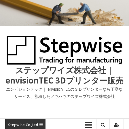
コ
ン
テ
ン
ツ
へ
ス
キ
ッ
プ
ステップワイズ株式会社｜
envisionTEC 3Dプリンター販売
エンビジョンテック｜ envisionTECの３Ｄプリンターなら丁寧な
サービス、蓄積したノウハウのステップワイズ株式会社
Stepwise Co.,ltd