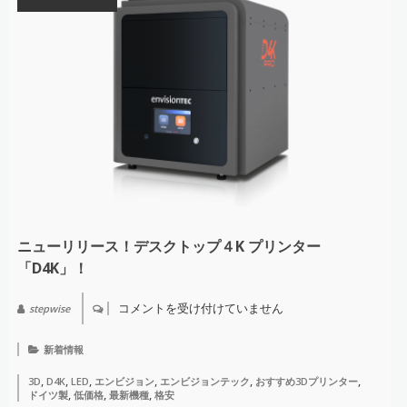
ニューリリース！デスクトップ４K プリンター
「D4K」！
コメントを受け付けていません
stepwise
ニ
ュ
ー
新着情報
リ
リ
,
,
,
,
,
,
3D
D4K
LED
エンビジョン
エンビジョンテック
おすすめ3Dプリンター
ー
,
,
,
ドイツ製
低価格
最新機種
格安
ス！