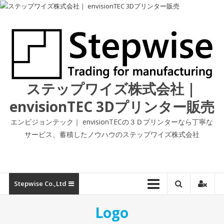
コ
ン
テ
ン
ツ
へ
ス
ステップワイズ株式会社｜
キ
ッ
envisionTEC 3Dプリンター販売
プ
エンビジョンテック｜ envisionTECの３Ｄプリンターなら丁寧な
サービス、蓄積したノウハウのステップワイズ株式会社
Stepwise Co.,ltd
Logo