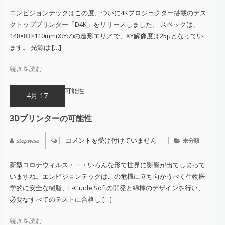
デ
ス
エンビジョンテックはこの度、ついに4Kプロジェクター搭載のデス
ク
クトッププリンター「D4K」をリリースしました。 スペックは、
ト
ッ
148×83×110mm(X:Y:Z)の造形エリアで、XY解像度は25μとなってい
プ
ます。 光源は […]
４
K
プ
続きを読む
リ
ン
タ
ー
4月 17
「D4K」！
は
3Dプリンターの可能性
コメントを受け付けていません
stepwise
未分類
3D
プ
リ
新型コロナウィルス・・・いろんな形で世界に影響が出てしまって
ン
タ
いますね。エンビジョンテックはこの危機に立ち向かうべく生物医
ー
学的に安全な樹脂、E-Guide Softの開発と綿棒のデザインを行い、
の
可
必要なすべてのテストに合格し […]
能
性
は
続きを読む