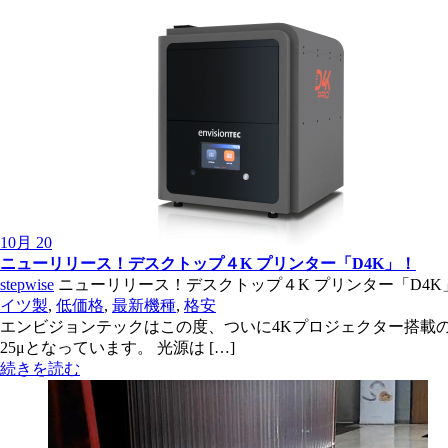
10月 20
ニューリリース！デスクトップ４K プリンター「D4K」！
stepwise
ニューリリース！デスクトップ４K プリンター「D4K
イツ製
,
低価格
,
最新機種
,
格安
エンビジョンテックはこの度、ついに4Kプロジェクター搭載のデスク
25μとなっています。 光源は […]
続きを読む