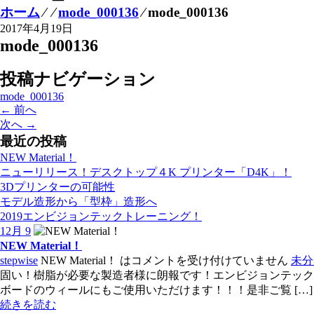
ホーム
⁄
⁄
mode_000136
⁄
mode_000136
2017年4月19日
mode_000136
投稿ナビゲーション
mode_000136
← 前へ
次へ →
最近の投稿
NEW Material！
ニューリリース！デスクトップ４K プリンター「D4K」！
3Dプリンターの可能性
モデル造形から「型枠」造形へ
2019エンビジョンテックトレーニング！
12月 9
NEW Material！
stepwise
NEW Material！ は
コメントを受け付けていません
未分
固い！樹脂が必要な製造者様に朗報です！エンビジョ
ボードのウィールにもご使用いただけます！！！是非ご覧 […]
続きを読む