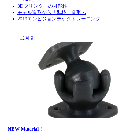
シ
3Dプリンターの可能性
ョ
モデル造形から「型枠」造形へ
2019エンビジョンテックトレーニング！
ン
12月 9
NEW Material！