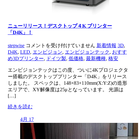
ニューリリース！デスクトップ４K プリンター
「D4K」！
ニ
stepwise
コメントを受け付けていません
新着情報
3D
,
ュ
D4K
,
LED
,
エンビジョン
,
エンビジョンテック
,
おすす
ー
め3Dプリンター
,
ドイツ製
,
低価格
,
最新機種
,
格安
リ
エンビジョンテックはこの度、ついに4Kプロジェクタ
リ
ー搭載のデスクトッププリンター「D4K」をリリース
ー
しました。 スペックは、148×83×110mm(X:Y:Z)の造形
ス！
エリアで、XY解像度は25μとなっています。 光源は
デ
[…]
ス
ク
続きを読む
ト
ッ
4月 17
プ
４
K