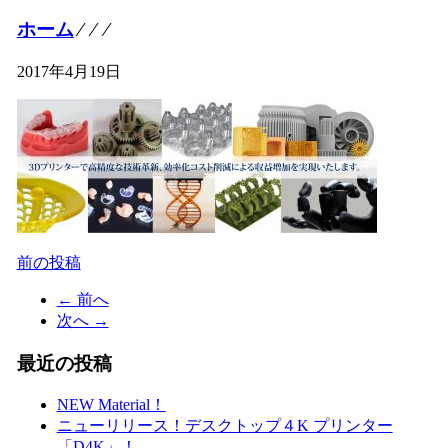
ホーム
⁄
⁄
⁄
2017年4月19日
前の投稿
投
稿
← 前へ
次へ →
ナ
ビ
最近の投稿
ゲ
NEW Material！
ー
ニューリリース！デスクトップ４K プリンター
「D4K」！