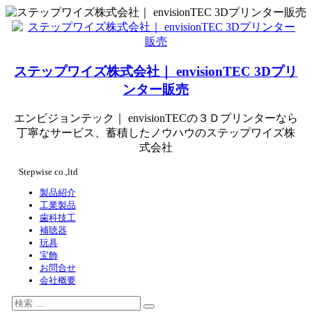
コ
ン
テ
ン
ステップワイズ株式会社｜ envisionTEC 3Dプリ
ツ
へ
ンター販売
ス
キ
エンビジョンテック｜ envisionTECの３Ｄプリンターなら
ッ
丁寧なサービス、蓄積したノウハウのステップワイズ株
プ
式会社
Stepwise co.,ltd
製品紹介
工業製品
歯科技工
補聴器
玩具
宝飾
お問合せ
会社概要