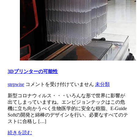
プ
リ
ン
タ
ー
「D4K」！
は
3Dプリンターの可能性
3D
stepwise
コメントを受け付けていません
未分類
プ
新型コロナウィルス・・・いろんな形で世界に影響が
リ
出てしまっていますね。エンビジョンテックはこの危
ン
機に立ち向かうべく生物医学的に安全な樹脂、E-Guide
タ
Softの開発と綿棒のデザインを行い、必要なすべてのテ
ー
ストに合格し […]
の
可
続きを読む
能